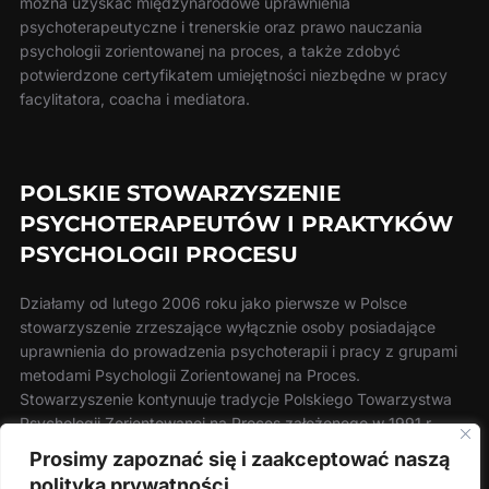
można uzyskać międzynarodowe uprawnienia
psychoterapeutyczne i trenerskie oraz prawo nauczania
psychologii zorientowanej na proces, a także zdobyć
potwierdzone certyfikatem umiejętności niezbędne w pracy
facylitatora, coacha i mediatora.
POLSKIE STOWARZYSZENIE
PSYCHOTERAPEUTÓW I PRAKTYKÓW
PSYCHOLOGII PROCESU
Działamy od lutego 2006 roku jako pierwsze w Polsce
stowarzyszenie zrzeszające wyłącznie osoby posiadające
uprawnienia do prowadzenia psychoterapii i pracy z grupami
metodami Psychologii Zorientowanej na Proces.
Stowarzyszenie kontynuuje tradycje Polskiego Towarzystwa
Psychologii Zorientowanej na Proces założonego w 1991 r.
Prosimy zapoznać się i zaakceptować naszą
polityką prywatności