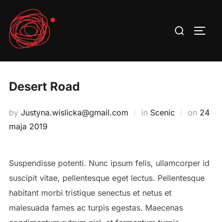
Skip
to
Search
TOGG
content
for:
Desert Road
Poste
by
Justyna.wislicka@gmail.com
in
Scenic
on
24
on
maja 2019
Suspendisse potenti. Nunc ipsum felis, ullamcorper id
suscipit vitae, pellentesque eget lectus. Pellentesque
habitant morbi tristique senectus et netus et
malesuada fames ac turpis egestas. Maecenas